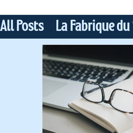
All Posts
La Fabrique du
Les coulisses
Les res
Les podcasts Scientifiq
Formation au podcast