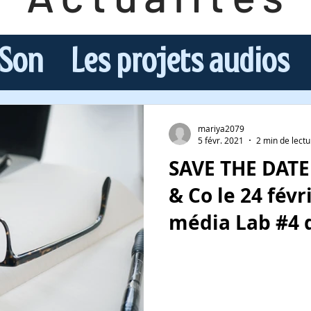
 Son
Les projets audios
sources au podcasting
mariya2079
5 févr. 2021
2 min de lectu
SAVE THE DATE 
ues
Rencontres
& Co le 24 févr
média Lab #4 
mini-série