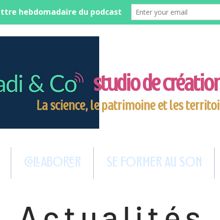
studio de créati
La science, le patrimoine et les territoi
COLLABORER
SE FORMER AU SON
Actualités