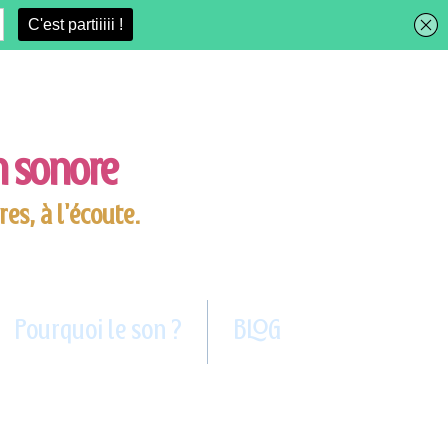
on sonore
res, à l'écoute.
Pourquoi le son ?
BLOG