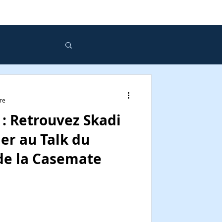
re
: Retrouvez Skadi
ier au Talk du
de la Casemate