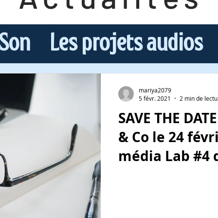
 Son
Les projets audios
sources au podcasting
mariya2079
5 févr. 2021
2 min de lectu
SAVE THE DATE 
ues
Rencontres
& Co le 24 févr
média Lab #4 
mini-série