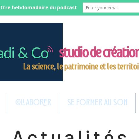
studio de créati
La science, le patrimoine et les territoi
COLLABORER
SE FORMER AU SON
Actualités