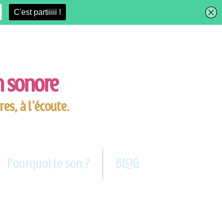
on sonore
res, à l'écoute.
Pourquoi le son ?
BLOG