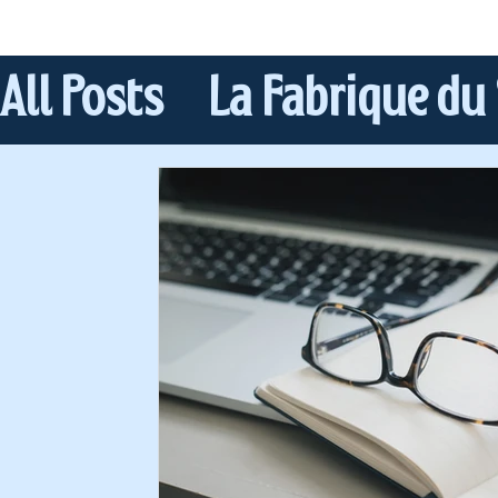
All Posts
La Fabrique du
Les coulisses
Les res
Les podcasts Scientifiq
Formation au podcast