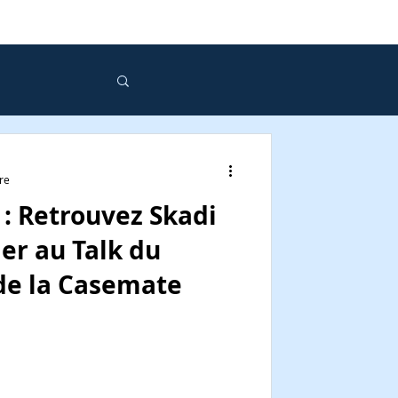
re
: Retrouvez Skadi
ier au Talk du
de la Casemate