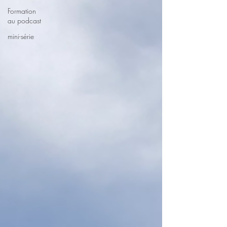
Formation
au podcast
mini-série