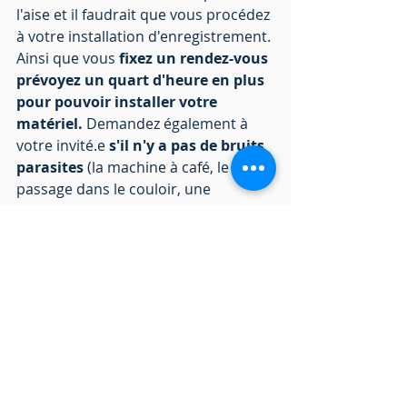
l'aise et il faudrait que vous procédez 
à votre installation d'enregistrement. 
Ainsi que vous
 fixez un rendez-vous 
prévoyez un quart d'heure en plus 
pour pouvoir installer votre 
matériel.
 Demandez également à 
votre invité.e 
s'il n'y a pas de bruits 
parasites
 (la machine à café, le 
passage dans le couloir, une 
sonnerie inhérente à l'entreprise ou 
à l'école d'à côté,...) 
pour pouvoir 
convenir d'un lieu où 
l'enregistrement peut se passer 
dans les meilleurs conditions 
possibles
. 