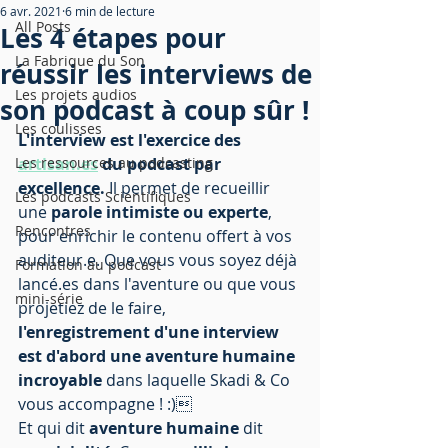
6 avr. 2021
6 min de lecture
All Posts
Les 4 étapes pour
La Fabrique du Son
réussir les interviews de
Les projets audios
son podcast à coup sûr !
Les coulisses
L'interview est l'exercice des 
Les ressources au podcasting
artisan.es
 du podcast par 
excellence.
 Il permet de recueillir 
Les podcasts Scientifiques
une 
parole intimiste ou experte
, 
Rencontres
pour enrichir le contenu offert à vos 
auditeur.e. Que vous vous soyez déjà 
Formation au podcast
lancé.es dans l'aventure ou que vous 
mini-série
projetiez de le faire, 
l'enregistrement d'une interview 
est d'abord une aventure humaine 
incroyable
 dans laquelle Skadi & Co 
vous accompagne ! :)
Et qui dit 
aventure humaine 
dit