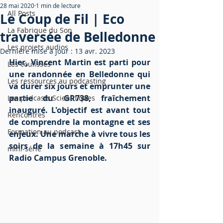
28 mai 2020
1 min de lecture
All Posts
Le Coup de Fil | Eco
La Fabrique du Son
traversée de Belledonne
Les projets audios
Dernière mise à jour :
13 avr. 2023
Hier, Vincent Martin est parti pour 
Les coulisses
une randonnée en Belledonne qui 
Les ressources au podcasting
va durer six jours et emprunter une 
partie du GR738, fraîchement 
Les podcasts Scientifiques
inauguré. L'objectif est avant tout 
Rencontres
de comprendre la montagne et ses 
Formation au podcast
enjeux. Une marche à vivre tous les 
soirs de la semaine à 17h45 sur 
mini-série
Radio Campus Grenoble.