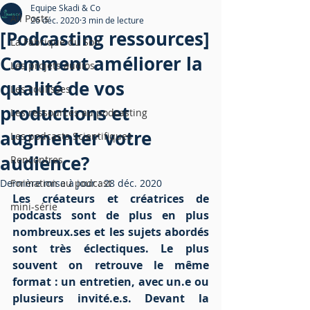
Equipe Skadi & Co
All Posts
26 déc. 2020
3 min de lecture
[Podcasting ressources]
La Fabrique du Son
Comment améliorer la
Les projets audios
qualité de vos
Les coulisses
productions et
Les ressources au podcasting
augmenter votre
Les podcasts Scientifiques
audience?
Rencontres
Dernière mise à jour :
Formation au podcast
28 déc. 2020
Les créateurs et créatrices de 
mini-série
podcasts sont de plus en plus 
nombreux.ses et les sujets abordés 
sont très éclectiques. Le plus 
souvent on retrouve le même 
format : un entretien, avec un.e ou 
plusieurs invité.e.s. Devant la 