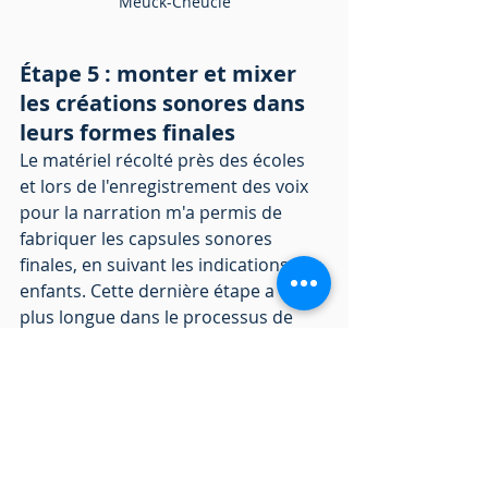
Meuck-Cheucle
Étape 5 : monter et mixer 
les créations sonores dans 
leurs formes finales
Le matériel récolté près des écoles 
et lors de l'enregistrement des voix 
pour la narration m'a permis de 
fabriquer les capsules sonores 
finales, en suivant les indications des 
enfants. Cette dernière étape a été la 
plus longue dans le processus de 
création : elle m'a permis de penser 
le son, grâce au soutien de Lisa et de 
pouvoir finaliser les
histoires 
imaginées par les enfants : un vrai 
plaisir !