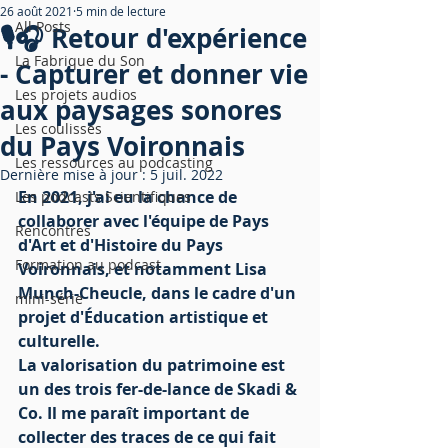
26 août 2021
5 min de lecture
All Posts
🎙🎧 Retour d'expérience
La Fabrique du Son
- Capturer et donner vie
Les projets audios
aux paysages sonores
Les coulisses
du Pays Voironnais
Les ressources au podcasting
Dernière mise à jour :
5 juil. 2022
En 2021, j'ai eu la chance de 
Les podcasts Scientifiques
collaborer avec l'équipe de Pays 
Rencontres
d'Art et d'Histoire du Pays 
Formation au podcast
Voironnais, et notamment Lisa 
Munch-Cheucle, dans le cadre d'un 
mini-série
projet d'Éducation artistique et 
culturelle.
La valorisation du patrimoine est 
un des trois fer-de-lance de Skadi & 
Co. Il me paraît important de 
collecter des traces de ce qui fait 