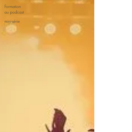
Formation
au podcast
mini-série