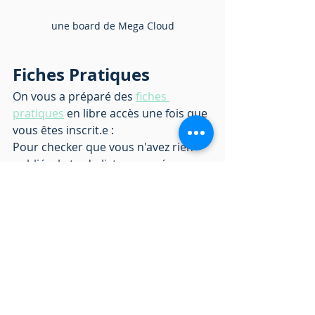
une board de Mega Cloud
Fiches Pratiques 
On vous a préparé des 
fiches 
pratiques
 en libre accès une fois que 
vous êtes inscrit.e : 
Pour checker que vous n'avez rien 
oublié  - la to-do list pour préparer 
votre épisode   
Pour planning de production annuel 
vous attend. Vous pouvez l'utiliser 
comme brouillon et mettre tout sur 
le calendrier de Trello. ;)