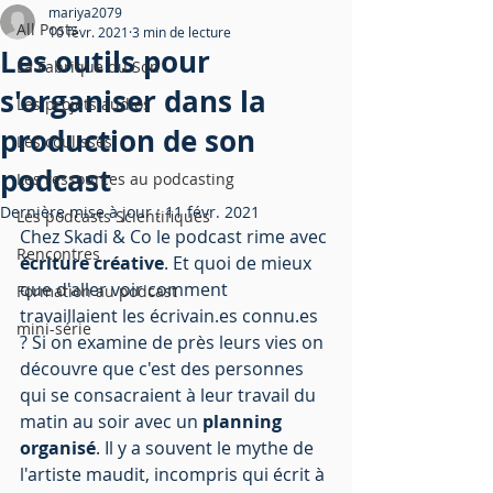
mariya2079
All Posts
10 févr. 2021
3 min de lecture
Les outils pour
La Fabrique du Son
s'organiser dans la
Les projets audios
production de son
Les coulisses
podcast
Les ressources au podcasting
Dernière mise à jour :
11 févr. 2021
Les podcasts Scientifiques
Chez Skadi & Co le podcast rime avec 
Rencontres
écriture créative
. Et quoi de mieux 
que d'aller voir comment 
Formation au podcast
travaillaient les écrivain.es connu.es 
mini-série
? Si on examine de près leurs vies on 
découvre que c'est des personnes 
qui se consacraient à leur travail du 
matin au soir avec un 
planning 
organisé
. Il y a souvent le mythe de 
l'artiste maudit, incompris qui écrit à 