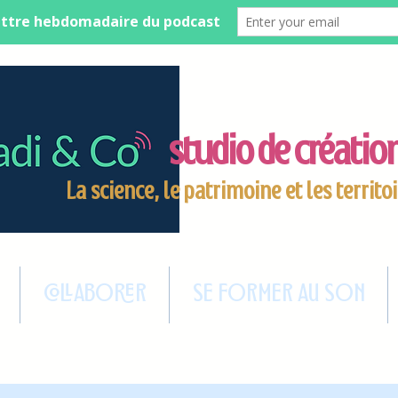
studio de créati
La science, le patrimoine et les territoi
COLLABORER
SE FORMER AU SON