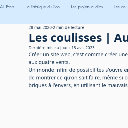
All Posts
La Fabrique du Son
Les projets audios
Les cou
28 mai 2020
2 min de lecture
Les podcasts Scientifiques
Rencontres
Formation au po
Les coulisses | Au
Dernière mise à jour :
13 avr. 2023
Créer un site web, c'est comme créer une 
aux quatre vents.
Un monde infini de possibilités s'ouvre en
de montrer ce qu'on sait faire, même si o
briques à l'envers, en utilisant le mauvai