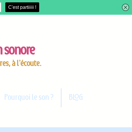
on sonore
res, à l'écoute.
Pourquoi le son ?
BLOG