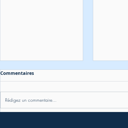
Commentaires
Rédigez un commentaire...
La création de son, tout
Podcast : comment
un art
trouver ta 